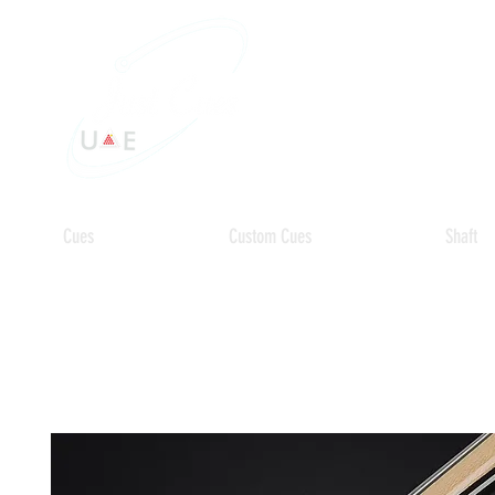
Cues
Custom Cues
Shaft