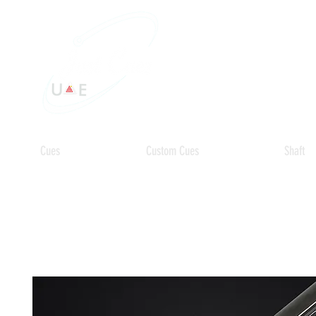
Cues
Custom Cues
Shaft